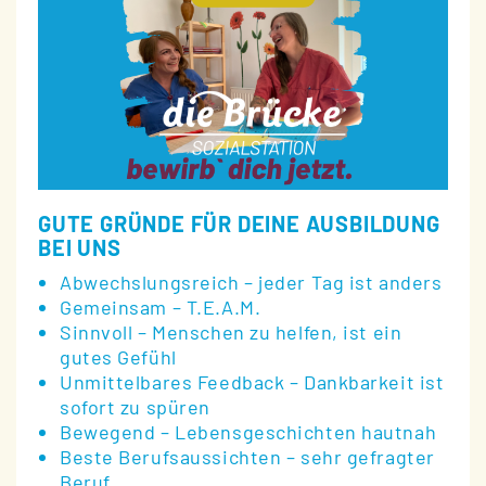
GUTE GRÜNDE FÜR DEINE AUSBILDUNG
BEI UNS
Abwechslungsreich – jeder Tag ist anders
Gemeinsam – T.E.A.M.
Sinnvoll – Menschen zu helfen, ist ein
gutes Gefühl
Unmittelbares Feedback – Dankbarkeit ist
sofort zu spüren
Bewegend – Lebensgeschichten hautnah
Beste Berufsaussichten – sehr gefragter
Beruf