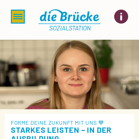
S
k
TOGGLE NAVIGATION
i
p
t
o
m
a
i
n
c
o
n
t
e
n
t
FORME DEINE ZUKUNFT MIT UNS 💙
STARKES LEISTEN – IN DER
AUSBILDUNG