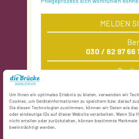
Pflegeprozess sich wohlfühlen könne
MELDEN SI
Ber
030 / 62 97 66 
Berli
030 / 71 09 68 
Um Ihnen ein optimales Erlebnis zu bieten, verwenden wir Tec
Cookies, um Geräteinformationen zu speichern bzw. darauf zu
Sie diesen Technologien zustimmen, können wir Daten wie das
oder eindeutige IDs auf dieser Website verarbeiten. Wenn Sie
nicht erteilen oder zurückziehen, können bestimmte Merkmale
Telefo
beeinträchtigt werden.