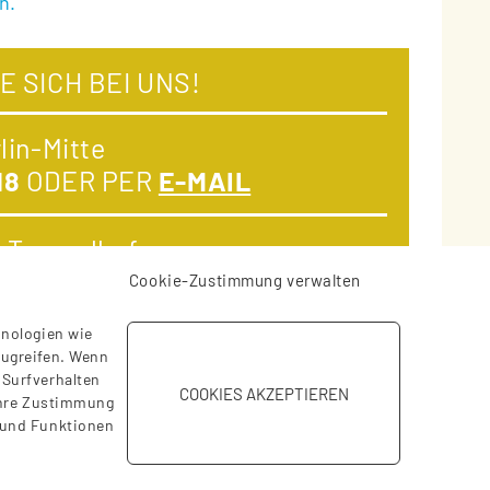
n.
E SICH BEI UNS!
lin-Mitte
18
ODER PER
E-MAIL
n-Tempelhof
52
ODER PER
E-MAIL
Cookie-Zustimmung verwalten
hnologien wie
zugreifen. Wenn
©
2026
Sozialstation "Die Brücke" GmbH
 Surfverhalten
COOKIES AKZEPTIEREN
 Ihre Zustimmung
Mail
kontakt@sozialstation-die-bruecke.de
 und Funktionen
n Mitte
030 / 62 97 66 18
|
Telefon Tempelhof
030 / 71 0
Impressum
|
Datenschutz