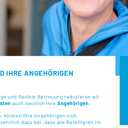
ND IHRE ANGEHÖRIGEN
ge und flexible Betreuung reduzieren wir
asten
auch deutlich Ihre
Angehörigen
.
, können Ihre Angehörigen sich
esentlich dazu bei, dass alle Beteiligten im